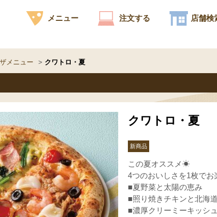
メニュー
注文する
店舗検
ザメニュー
クワトロ・夏
クワトロ・夏
新商品
この夏オススメ☀
4つのおいしさを1枚でお
■夏野菜と太陽の恵み
■照り焼きチキンと北海
■濃厚クリーミーキッシ