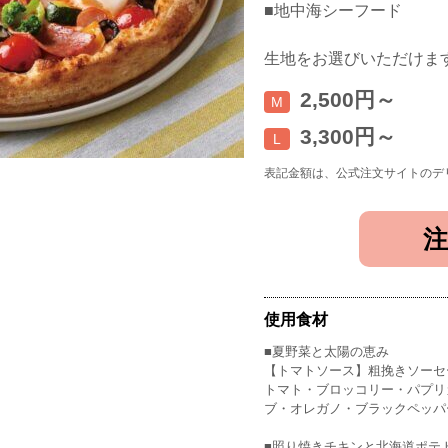
■地中海シーフード
生地をお選びいただけま
2,500円～
M
3,300円～
L
表記金額は、公式注文サイトのデ
使用食材
■夏野菜と太陽の恵み
【トマトソース】粗挽きソーセ
トマト・ブロッコリー・パプリ
ブ・オレガノ・ブラックペッパ
■照り焼きチキンと北海道ポテ